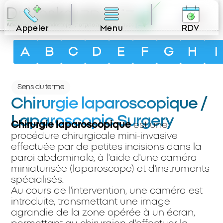
FR
Appeler
Menu
RDV
A
B
C
D
E
F
G
H
I
Sens du terme
Chirurgie laparoscopique /
Laparoscopic Surgery
Chirurgie laparoscopique
est une
procédure chirurgicale mini-invasive
effectuée par de petites incisions dans la
paroi abdominale, à l'aide d'une caméra
miniaturisée (laparoscope) et d'instruments
spécialisés.
Au cours de l'intervention, une caméra est
introduite, transmettant une image
agrandie de la zone opérée à un écran,