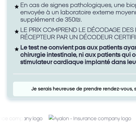
En cas de signes pathologiques, une bio
envoyée à un laboratoire externe moyen
supplément de 350₪.
LE PRIX COMPREND LE DÉCODAGE DES 
RÉCEPTEUR PAR UN DÉCODEUR CERTIFI
Politique de confidentialité du site
Je reconnais
Le test ne convient pas aux patients aya
J'accepte le traitement des informations personn
chirurgie intestinale, ni aux patients qui 
informations médicales, conformément à ses disposition
stimulateur cardiaque implanté dans leu
protect
Je serais heureuse de prendre rendez-vous, s'i