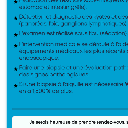
Évaluation des résultats sous-muqueux
estomac et intestin grêle).
Détection et diagnostic des kystes et de
(pancréas, foie, ganglions lymphatiques).
L'examen est réalisé sous flou (sédation).
L'intervention médicale se déroule à l'ai
équipements médicaux les plus récent
endoscopique.
Faire une biopsie et une évaluation pathol
des signes pathologiques.
Si une biopsie à l'aiguille est nécessaire
V
en a 1,500₪ de plus.
Je serais heureuse de prendre rendez-vous, s'i