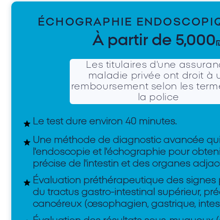
ÉCHOGRAPHIE ENDOSCOPIQ
À partir de 5,000
Les titulaires d'une assura
maladie privée ont droit à 
remboursement selon les term
la police
Le test dure environ 40 minutes.
Une méthode de diagnostic avancée qu
l'endoscopie et l'échographie pour obte
précise de l'intestin et des organes adjac
Évaluation préthérapeutique des signes
Formulaire pour les dé
du tractus gastro-intestinal supérieur, p
cancéreux (œsophagien, gastrique, intesti