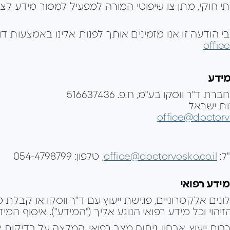
 חוקי, מתן צו שיפוטי המורה למפעיל למסור מידע לצד
הודעה זו אנו מזמינים אותך לפנות אלינו באמצעות דו
offic
מידע
חברת
ד"ר ווסקו בע"מ, ח.פ. 516637436
office@doctorvo
"ל:
office@doctorvosko.co.il
, טלפון: 054-4798799
מידע רפואי
ים אלקטרוניים, פגישת ייעוץ עם ד"ר ווסקו או קבלת טי
הזיהוי וכל מידע רפואי הנוגע אליך ("המידע"). איסוף המ
בות ייעוץ, אבחון, ניתוח מצב רפואי, המלצה על בדיקות או