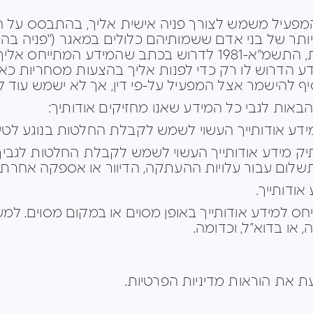
מפעיל משמש לצורך פניה אישית אליך, בהתבסס על הש
 יותר של בני אדם ששמותיהם כלולים במאגר ("פניה בה
חס אליך יימחק ממאגר המידע.
 הדרוש לו רק כדי לפנות אליך בהצעות מסחריות כאמ
סיף להישמר אצל המפעיל על-פי דין, אך לא ישמש עוד לצ
 הבאות לגבי כל המידע שאנו מחזיקים אודותיך:
מידע אודותייך העשוי לשמש לקבלת החלטות בנוגע לטיפ
תיק מידע אודותייך העשוי לשמש לקבלת החלטות לגב
 תשלום עבור עלויות ההעתקה, הדיוור או אספקה אחר
ודותייך.
 למידע אודותייך באופן מסוים או במקום מסוים. למש
או בדוא”ל, וכדומה.
 את הוראות מדיניות הפרטיות.