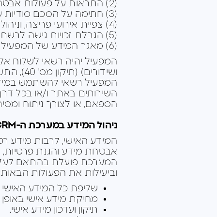
(2) התראות על פעולות אבטחת מידע, ניתוק משתמשים מהמערכת, החלפת סיסמה יזומה;
(3) חתימה על הסכם סודיות עם כל ספק משנה;
(4) צפיית אירועי פריצה, וניהול תגובה הולמת;
(5) הגבלת זכויות גישה לרשתות, מערכות, יישומים, ונתונים;
(6) מאגר המידע של המפעיל ממוקם על ענן בחוות השרתים של AWS.
המפעיל יהיה רשאי לשלוח אל
ושידורים) (תיקון מס' 40), התשס"ח-2008 ("חוק הספאם").
המפעיל רשאי להשתמש במידע
השירותים באתר ו/או בכל דר
הספאם, או לצורך ניתוח ומסי
ניהול המידע במערכת ה-CRM
אבטחת מידע והגנת פרטיות, לרבות דרי
וביעילות את הפעולות הבאות:
שליפת כל המידע האישי ה
מחיקת מידע אישי באופן 
תיקון ועדכון מידע אישי.