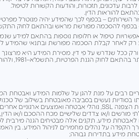
רבות עדכונים, תזכורות, והודעות הקשורות לטיפול.
בהתאם להוראות הדין.
 השירותים – בכפוף לכך שהמידע יהיה מנוטרל מפרטים
 – בכפוף להסכמה מפורשת מראש ובהתאם לחוק התקשו
פשרויות טיפול או חלופות נוספות בהתאם למידע שנמס
ע רק לאחר קבלת הסכמה מפורשת ובתנאי שהמידע לא 
ורק ככל שנדרש על פי דין. מסירת המידע היא מרצונך 
 הגנת הפרטיות, התשמ"א–1981, ולהוראות כל דין רלוונטי.
ם רבים על מנת להגן על שלמות המידע ואבטחת המי
תו בסודיות נעשים בסביבה מאובטחת בשילוב של טכנול
על האתר באמצעות טכנולוגיות הצפנה SSL, נוהלי אבטחה ואמצעים 
לבלתי מורשים ו/או צדדים שלישיים מכח ההסכם ו/או הדי
לאבטחת מידע. תקנים אלה מבטיחים הגנה מירבית למי
דרך הקפדה על נהלים מחמירים לניהול המידע. בין הא