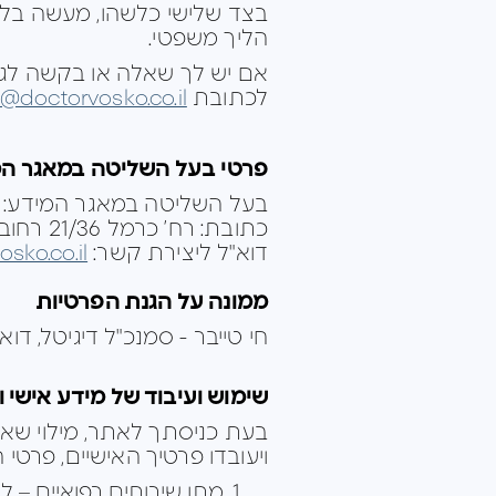
בצד שלישי כלשהו, מעשה בלתי
הליך משפטי.
אם יש לך שאלה או בקשה לגבי 
לכתובת
e@doctorvosko.co.il
פרטי בעל השליטה במאגר ה
בעל השליטה במאגר המידע:
כתובת: רח’ כרמל 21/36 רחובות ישראל
דוא"ל ליצירת קשר:
sko.co.il
ממונה על הגנת הפרטיות
חי טייבר - סמנכ"ל דיגיטל, דוא
שימוש ועיבוד של מידע אישי ו
בעת כניסתך לאתר, מילוי שאלונ
ויעובדו פרטיך האישיים, פרטי 
מתן שירותים רפואיים – לר