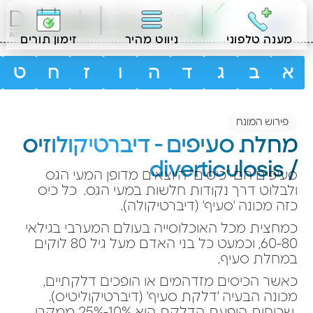
HE
מענה טלפוני
ניווט מהיר
זימון תורים
א
ב
ג
ד
ה
ו
ז
ח
ט
פירוש המונח
מחלת סעיפים - דיברטיקולוזיס
/ diverticulosis
סעיפים הם "כיסים" היוצאים מדופן המעי הגס
ולבלוט דרך נקודות חלשות במעי הגס. כל כיס
כזה מכונה 'סעיף' (דיברטיקולה).
כמחצית מכל האוכלוסייה בעולם המערבי בגילאי
60-80, וכמעט כל בני האדם מעל גיל 80 לוקים
במחלת סעיף.
כאשר הכיסים מזדהמים או הופכים דלקתיים,
מכונה הבעיה 'דלקת סעיף' (דיברטיקוליטיס).
שכיחות הופעת הדלקת היא 10%-25% ממקרי