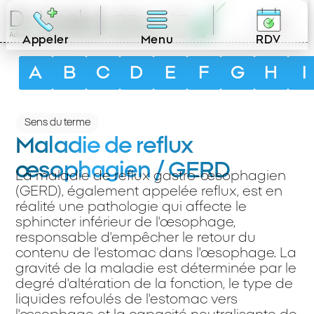
FR
Appeler
Menu
RDV
A
B
C
D
E
F
G
H
I
Sens du terme
Maladie de reflux
œsophagien / GERD
La maladie de reflux gastro-œsophagien
(GERD), également appelée reflux, est en
réalité une pathologie qui affecte le
sphincter inférieur de l'œsophage,
responsable d'empêcher le retour du
contenu de l'estomac dans l'œsophage. La
gravité de la maladie est déterminée par le
degré d'altération de la fonction, le type de
liquides refoulés de l'estomac vers