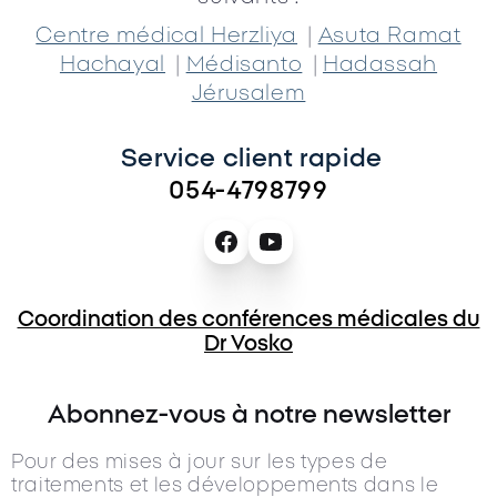
|
Centre médical Herzliya
Asuta Ramat
|
|
Hachayal
Médisanto
Hadassah
Jérusalem
Service client rapide 
054-4798799
Coordination des conférences médicales du
Dr Vosko
Abonnez-vous à notre newsletter
Pour des mises à jour sur les types de
traitements et les développements dans le