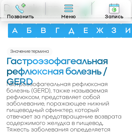
RU
Позвонить
Меню
Запись
А
Б
В
Г
Д
Е
Ж
З
И
Значение термина
Гастроэзофагеальная
рефлюксная болезнь /
GERD
Гастроэзофагеальная рефлюксная
болезнь (GERD), также называемая
рефлюксом, представляет собой
заболевание, поражающее нижний
пищеводный сфинктер, который
отвечает за предотвращение возврата
содержимого желудка в пищевод.
Тяжесть заболевания определяется