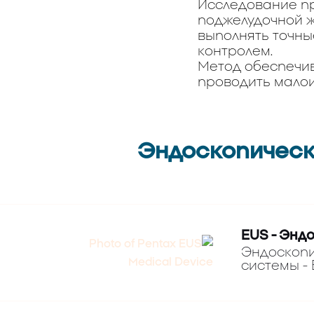
Исследование пр
поджелудочной ж
выполнять точны
контролем.
Метод обеспечив
проводить малои
Эндоскопически
EUS - Энд
Эндоскопи
системы - 