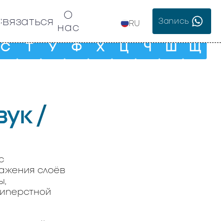
О
Связаться
Запись
RU
нас
С
Т
У
Ф
Х
Ц
Ч
Ш
Щ
ук /
с
ражения слоёв
ы,
типерстной