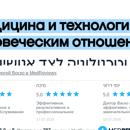
цина и технологи
овеческим отноше
כנולוגיה לצד אנושיו