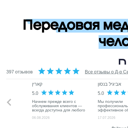
Передовая меди
чел
ת