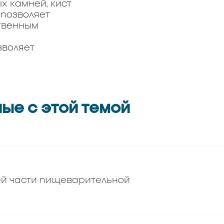
х камней, кист
 позволяет
ственным
зволяет
ые с этой темой
ей части пищеварительной