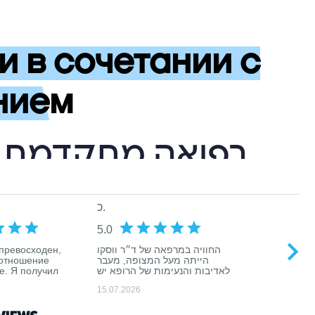
и в сочетании с
нием
רפואה מתקדמת וט