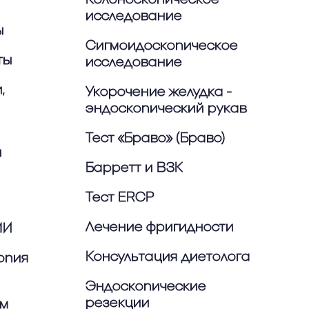
исследование
ы
Сигмоидоскопическое
ты
исследование
,
Укорочение желудка -
эндоскопический рукав
Тест «Браво» (Браво)
ы
Барретт и ВЗК
Тест ERCP
Лечение фригидности
МИ
Консультация диетолога
опия
Эндоскопические
резекции
ем