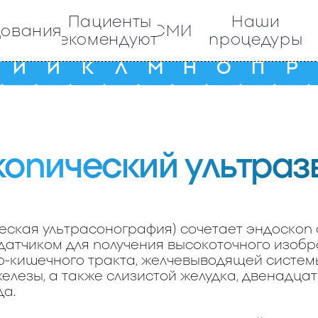
Пациенты
Наши
дования
СМИ
рекомендуют
процедуры
И
Й
К
Л
М
Н
О
П
Р
опический ультразв
еская ультрасонография) сочетает эндоскоп 
датчиком для получения высокоточного изоб
о-кишечного тракта, желчевыводящей систем
елезы, а также слизистой желудка, двенадца
а.