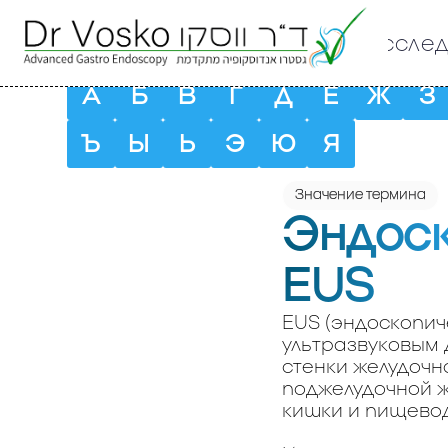
иссле
А
Б
В
Г
Д
Е
Ж
З
Ъ
Ы
Ь
Э
Ю
Я
Значение термина
Эндоск
EUS
EUS (эндоскопич
ультразвуковым 
стенки желудочн
поджелудочной ж
кишки и пищевод