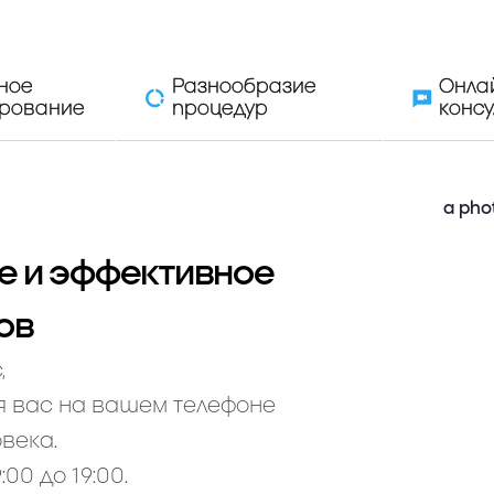
ное
Разнообразие
Онла
ирование
процедур
консу
е и эффективное
ов
,
я вас на вашем телефоне
овека.
00 до 19:00.