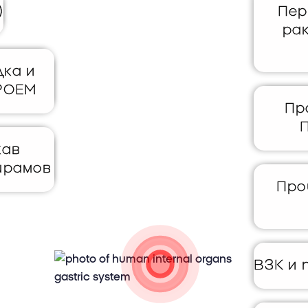
)
Пер
ра
дка и
 POEM
Пр
кав
 шрамов
Про
ВЗК и 