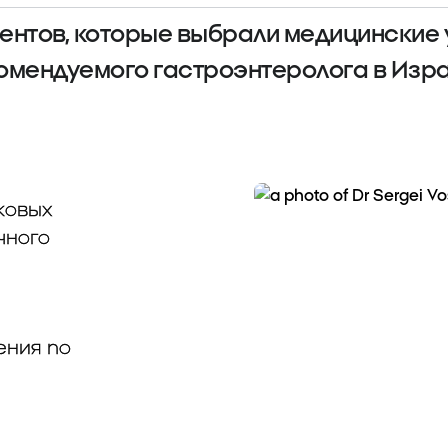
ентов, которые выбрали медицинские у
омендуемого гастроэнтеролога в Изра
ковых
чного
ения по