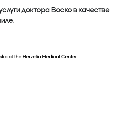
слуги доктора Воско в качестве
иле.