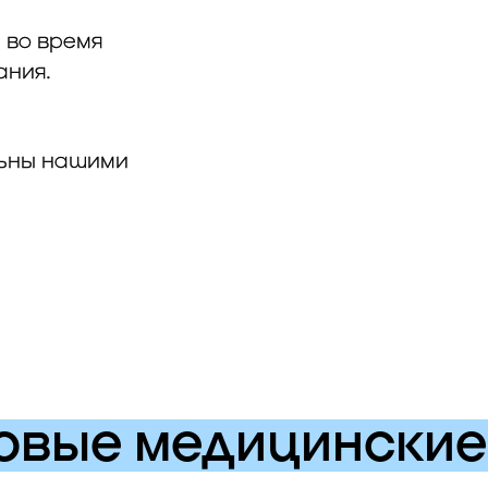
 во время
ания.
льны нашими
овые медицинские 