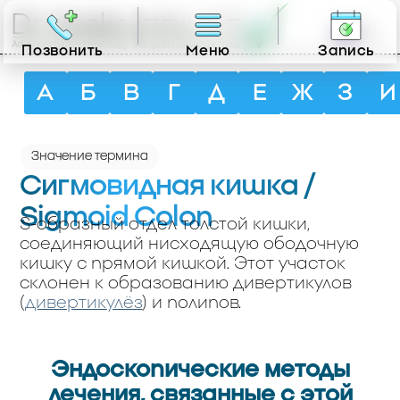
RU
Позвонить
Меню
Запись
А
Б
В
Г
Д
Е
Ж
З
И
Значение термина
Сигмовидная кишка /
Sigmoid Colon
S-образный отдел толстой кишки,
соединяющий нисходящую ободочную
кишку с прямой кишкой. Этот участок
склонен к образованию дивертикулов
(
дивертикулёз
) и полипов.
Эндоскопические методы
лечения, связанные с этой