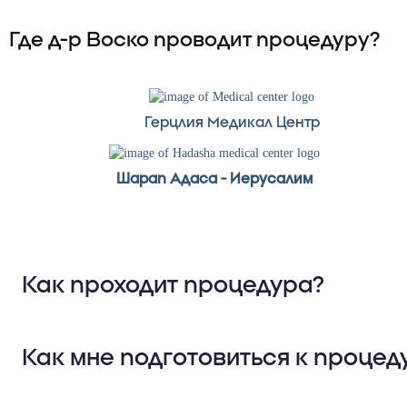
Где д-р Воско проводит процедуру?
Герцлия Медикал Центр
Шарап Адаса - Иерусалим
Как проходит процедура?
Процедура длится от одного до д
Как мне подготовиться к процед
проводится под общим наркозом
Доступ без разрезов: