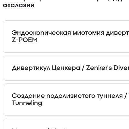
обеспечить свободное прохожден
без опасений.
ахалазии
Если в будущем у вас возникнет т
содержимое сможет выйти, но о
отличаться от того, что было рань
Эндоскопическая миотомия диверт
Z-POEM
Дивертикул Ценкера / Zenker's Diver
Почему это важно?
Создание подслизистого туннеля /
Диагностика и лечение
Tunneling
Submucosal Tunneling