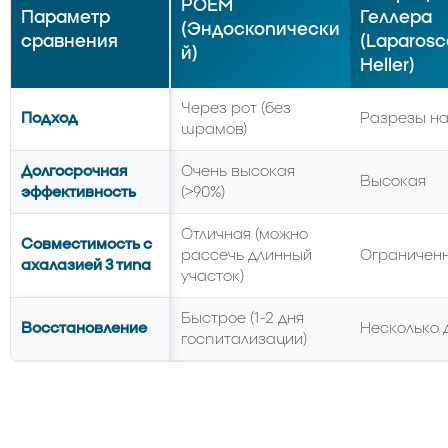
POEM
Параметр
Геллера
(Эндоскопически
сравнения
(Laparosc
й)
Heller)
Через рот (без
Подход
Разрезы на
шрамов)
Долгосрочная
Очень высокая
Высокая
эффективность
(>90%)
Отличная (можно
Совместимость с
рассечь длинный
Ограничен
ахалазией 3 типа
участок)
Быстрое (1-2 дня
Восстановление
Несколько 
госпитализации)