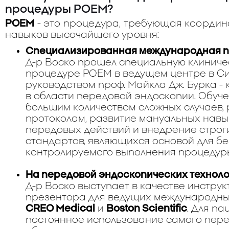
процедуры POEM?
POEM
- это процедура, требующая коорди
навыков высочайшего уровня:
Специализированная международная п
Д-р Воско прошел специальную клиниче
процедуре POEM в ведущем центре в Си
руководством проф. Майкла Дж. Бурка -
в области передовой эндоскопии. Обуче
большим количеством сложных случаев,
протоколам, развитие мануальных навы
передовых действий и внедрение строг
стандартов, являющихся основой для бе
контролируемого выполнения процедур
На передовой эндоскопических техноло
Д-р Воско выступает в качестве инстру
презентора для ведущих международных
CREO Medical
и
Boston Scientific
. Для па
постоянное использование самого пере