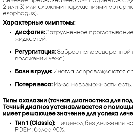
Лечение предназначено для пациентов с ди
2 или 3) или схожими нарушениями мотори
esophagus).
Характерные симптомы:
Дисфагия:
Затрудненное проглатывание
жидкостей.
Регургитация:
Заброс непереваренной 
положении лежа).
Боли в груди:
Иногда сопровождаются с
Потеря веса:
Из-за невозможности есть.
Типы ахалазии (точная диагностика для под
Точный диагноз устанавливается с помощь
имеет решающее значение для успеха лече
Тип 1 (Classic):
Пищевод без движения во
POEM: более 90%.