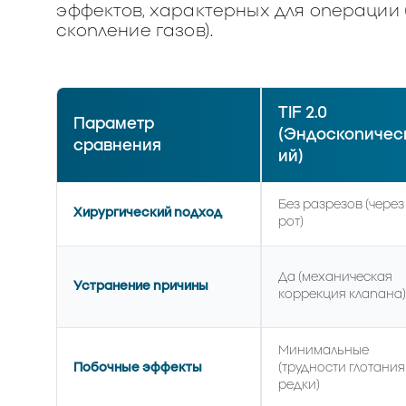
эффектов, характерных для операции (
скопление газов).
TIF 2.0
Параметр
(Эндоскопичес
сравнения
ий)
Без разрезов (через
Хирургический подход
рот)
Да (механическая
Устранение причины
коррекция клапана
Минимальные
Побочные эффекты
(трудности глотания
редки)