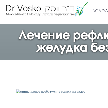
иссле
Лечение рефлю
желудка бе