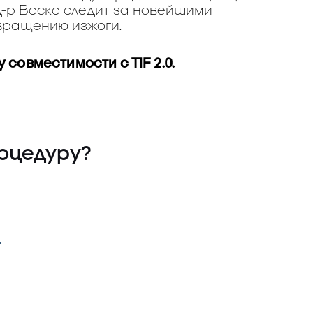
д-р Воско следит за новейшими
вращению изжоги.
 совместимости с TIF 2.0.
роцедуру?
-