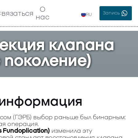
О
Связаться
Запись
RU
нас
рекция клапана
 поколение)
 информация
сом (ГЭРБ) выбор раньше был бинарным:
ая операция.
ss Fundoplication)
изменила эту
довой стандарт восстановления клапана