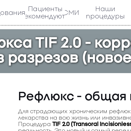
Пациенты
Наши
дования
СМИ
рекомендуют
процедуры
кса TIF 2.0 - кор
з разрезов (новое
Рефлюкс - общая
Для страдающих хроническим рефлюк
лекарства на всю жизнь или инвазивн
Процедура
TIF 2.0 (Transoral Incisionle
реальность. Это новый и самый пере