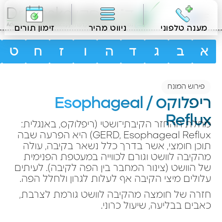
HE
מענה טלפוני
ניווט מהיר
זימון תורים
א
ב
ג
ד
ה
ו
ז
ח
ט
פירוש המונח
ריפלוקס / Esophageal
Reflux
מחלת ההחזר הקיבתי־ושטי (ריפלוקס, באנגלית:
GERD, Esophageal Reflux) היא הפרעה שבה
תוכן חומצי, אשר בדרך כלל נשאר בקיבה, עולה
מהקיבה לוושט וגורם לכווייה במעטפת הפנימית
של הוושט (צינור המחבר בין הפה לקיבה). לעיתים
עלולים מיצי הקיבה אף לעלות לגרון ולחלל הפה.
חזרה של חומצה מהקיבה לוושט גורמת לצרבת,
כאבים בבליעה, שיעול כרוני.