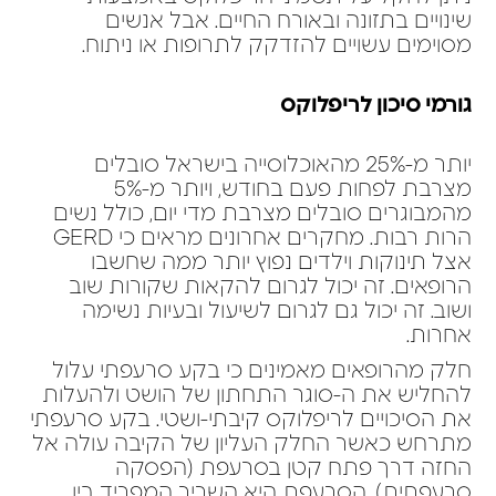
שינויים בתזונה ובאורח החיים. אבל אנשים
מסוימים עשויים להזדקק לתרופות או ניתוח.
גורמי סיכון לריפלוקס
יותר מ-25% מהאוכלוסייה בישראל סובלים
מצרבת לפחות פעם בחודש, ויותר מ-5%
מהמבוגרים סובלים מצרבת מדי יום, כולל נשים
הרות רבות. מחקרים אחרונים מראים כי GERD
אצל תינוקות וילדים נפוץ יותר ממה שחשבו
הרופאים. זה יכול לגרום להקאות שקורות שוב
ושוב. זה יכול גם לגרום לשיעול ובעיות נשימה
אחרות.
חלק מהרופאים מאמינים כי בקע סרעפתי עלול
להחליש את ה-סוגר התחתון של הושט ולהעלות
את הסיכויים לריפלוקס קיבתי-ושטי. בקע סרעפתי
מתרחש כאשר החלק העליון של הקיבה עולה אל
החזה דרך פתח קטן בסרעפת (הפסקה
סרעפתית). הסרעפת היא השריר המפריד בין